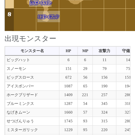
出現モンスター
モンスター名
HP
MP
攻撃力
守備力
ビッグハット
6
6
11
14
スノーモン
151
29
79
75
ビッグスロース
672
56
156
151
アイスボンバー
1087
65
190
194
ホークブリザード
1409
221
257
286
ブルーミンクス
1287
54
345
318
なげきムーン
1660
57
324
327
せつげんりゅう
1745
93
315
280
ミスターガリック
1229
95
220
245