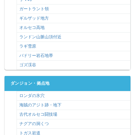
ガートラント領
ギルザッド地方
オルセコ高地
ランドン山脈山頂付近
ラギ雪原
バドリー岩石地帯
ゴズ渓谷
ダンジョン・拠点地
ロンダの氷穴
海賊のアジト跡・地下
古代オルセコ闘技場
ナグアの洞くつ
トガス岩道