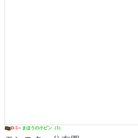
D-5
＝
まほうの小ビン（3）