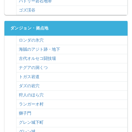
バドリー岩石地帯
ゴズ渓谷
ダンジョン・拠点地
ロンダの氷穴
海賊のアジト跡・地下
古代オルセコ闘技場
ナグアの洞くつ
トガス岩道
ダズの岩穴
狩人のほら穴
ランガーオ村
獅子門
グレン城下町
グレン城