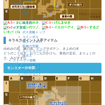
装備品
武器
防具
アクセサリー
A-5
＝
まじゅうのホネ
、
C-1
＝
げんませき
職業別
C-5
＝
ドラゴンのツノ
、
D-1
＝
イエローアイ
、
D-5
＝
するど
ボス攻略
いキバ（3）
ボス攻略トップ
コインボス
キラキラポイント入手アイテム
強コインボス
邪神の宮殿
ゆめみの花、麻の糸、ビッグサボテン、きよめの水
エンドコンテンツ
どうのこうせき、おうごんのかけら、黄色の宝石、まりょくの
強ボス
土、みがきずな
ストーリー攻略
バージョン1
モンスター分布図
バージョン2
バージョン3
バージョン4
ブログ