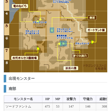
出現モンスター
南部
モンスター名
HP
MP
攻撃力
守備力
経験値
ソードファントム
475
53
147
146
308