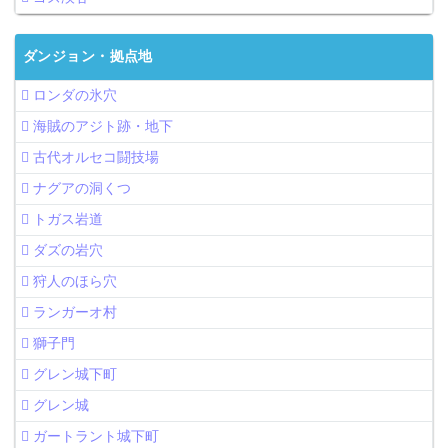
ダンジョン・拠点地
ロンダの氷穴
海賊のアジト跡・地下
古代オルセコ闘技場
ナグアの洞くつ
トガス岩道
ダズの岩穴
狩人のほら穴
ランガーオ村
獅子門
グレン城下町
グレン城
ガートラント城下町