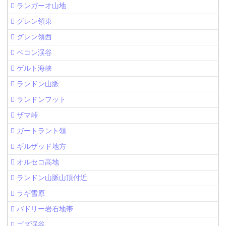
ランガーオ山地
グレン領東
グレン領西
ベコン渓谷
ゲルト海峡
ランドン山脈
ランドンフット
ザマ峠
ガートラント領
ギルザッド地方
オルセコ高地
ランドン山脈山頂付近
ラギ雪原
バドリー岩石地帯
ゴズ渓谷