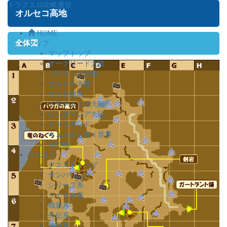
ドラクエ10攻略通信
オルセコ高地
HOME
全体図
マップ
マップトップ
オーグリード大陸
プクランド大陸
エルトナ大陸
ウェナ諸島
ドワチャッカ大陸
レンダーシア大陸
ナドラガンド
キュルルと行く世界
その他
クエスト
クエストトップ
ナンバリング
シリーズ系
シナリオ系
職業系
外伝系
神話篇