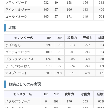
ブラッドソード
532
40
158
156
333
ライノソルジャー
805
57
166
183
496
ゴールドオーク
805
57
171
149
504
北部
モンスター名
HP
MP
攻撃力
守備力
経験値
かげのきし
996
73
213
222
637
ダーティラビッツ
1005
73
201
215
639
ブラックマンティス
1240
82
285
329
803
じごくのもんばん
2150
77
224
245
1201
デスプリースト
2010
999
371
459
1275
お供としてのみ出現
モンスター名
HP
MP
攻撃力
守備力
経験値
メタルブラザーズ
6
999
176
255
6030