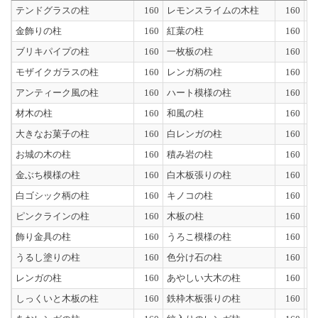
テンドグラスの柱
160
レモンスライムの木柱
160
鉄
金飾りの柱
160
紅葉の柱
160
模
ブリキパイプの柱
160
一枚板の柱
160
布
モザイクガラスの柱
160
レンガ柄の柱
160
毛
アンティーク風の柱
160
ハート模様の柱
160
ま
材木の柱
160
和風の柱
160
サ
大きなお菓子の柱
160
白レンガの柱
160
木
お城の木の柱
160
積み岩の柱
160
丸
金ぶち模様の柱
160
白木板張りの柱
160
積
白ゴシック柄の柱
160
キノコの柱
160
土
ピンクラインの柱
160
木板の柱
160
白
飾り金具の柱
160
うろこ模様の柱
160
本
うるし塗りの柱
160
色分け石の柱
160
ド
レンガの柱
160
あやしい大木の柱
160
木
しっくいと木板の柱
160
鉄枠木板張りの柱
160
ジ