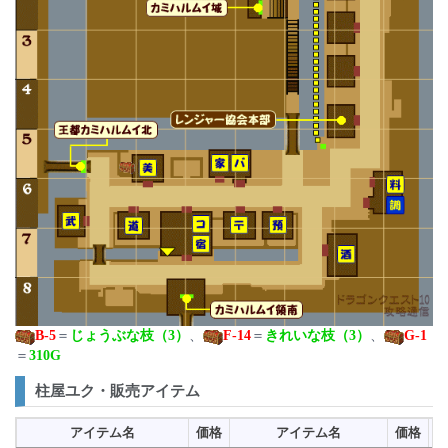
B-5
＝
じょうぶな枝（3）
、
F-14
＝
きれいな枝（3）
、
G-1
＝
310G
柱屋ユク・販売アイテム
アイテム名
価格
アイテム名
価格