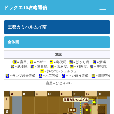
ドラクエ10攻略通信
王都カミハルムイ南
全体図
施設
>
宿
＝宿屋、
バ
＝バザー、
〒
＝郵便局、
預
＝預かり所、
酒
＝酒場
武
＝武器屋、
道
＝道具屋、
素
＝素材屋、
料
＝料理屋、
美
＝美容院
コ
＝旅のコンシェルジュ
ラ
＝ランプ錬金設備、
木
＝木工設備、
さ
＝さいほう設備、
調
＝調理設備
宿屋＝ひとり20G