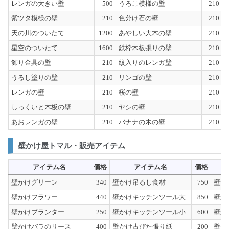
レンガの大きい壁
500
うろこ模様の壁
210
紫ツタ模様の壁
210
色分け石の壁
210
天の川のついたて
1200
あやしい大木の壁
210
星空のついたて
1600
鉄枠木板張りの壁
210
飾り金具の壁
210
紋入りのレンガ壁
210
うるし塗りの壁
210
リンゴの壁
210
レンガの壁
210
桜の壁
210
しっくいと木板の壁
210
ヤシの壁
210
あおレンガの壁
210
バナナの木の壁
210
壁かけ屋トマル・販売アイテム
アイテム名
価格
アイテム名
価格
壁かけグリーン
340
壁かけ吊るし食材
750
壁か
壁かけフラワー
440
壁かけキッチンツール大
850
壁か
壁かけプランター
250
壁かけキッチンツール小
600
壁か
壁かけバラのリース
400
壁かけ古びた張り紙
200
壁か