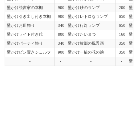
壁かけ読書家の本棚
900
壁かけ鉄のランプ
200
壁か
壁かけ引き出し付き本棚
900
壁かけレトロなランプ
650
壁か
壁かけお皿飾り
340
壁かけ行灯ランプ
650
壁か
壁かけライト付き鏡
800
壁かけたいまつ
160
壁か
壁かけパーティ飾り
340
壁かけ故郷の風景画
350
壁か
壁かけビン置きシェルフ
900
壁かけ一輪の花の絵
350
壁か
-
-
-
-
壁か