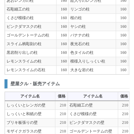
あおレンガの柱
160
紋入りのレンガ柱
160
石
石彫細工の柱
160
リンゴの柱
160
お
くさび模様の柱
160
桜の柱
160
立
ピンクダマスクの柱
160
ヤシの柱
160
立
ゴールデントーテムの柱
160
バナナの柱
160
立
スライム柄彫刻の柱
160
夜光石の柱
160
立
黒岩削り出しの柱
160
色タイルの柱
160
ス
レモンスライムの柱
160
模様入りしっくい柱
160
ス
レモンスライムの石柱
160
大きな岩の柱
160
ス
壁屋クル・販売アイテム
アイテム名
価格
アイテム名
価格
しっくいとレンガの壁
210
石彫細工の壁
210
しっくいと和紙の壁
210
くさび模様の壁
210
ブリキ板張りの壁
210
ピンクダマスクの壁
210
モザイクガラスの壁
210
ゴールデントーテムの壁
210