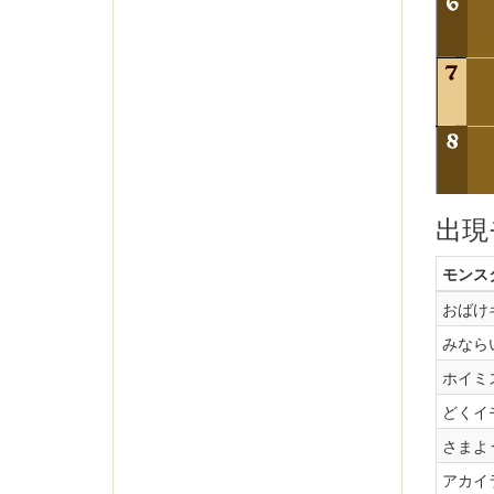
出現
モンス
おばけ
みなら
ホイミ
どくイ
さまよ
アカイ