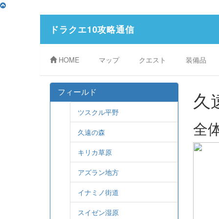
ドラクエ10攻略通信
HOME
マップ
クエスト
装備品
フィールド
久
ツスクル平野
全
久遠の森
キリカ草原
アズラン地方
イナミノ街道
スイゼン湿原