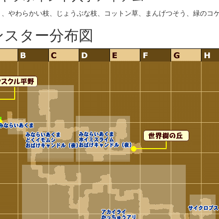
う、やわらかい枝、じょうぶな枝、コットン草、まんげつそう、緑のコ
ンスター分布図