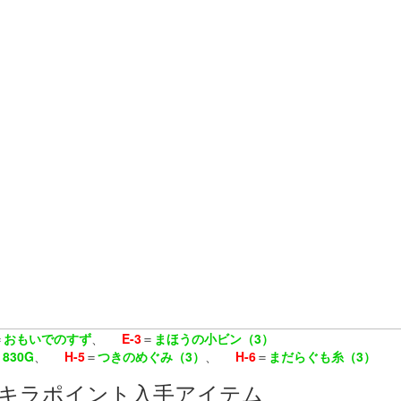
＝
おもいでのすず
、
E-3
＝
まほうの小ビン（3）
＝
830G
、
H-5
＝
つきのめぐみ（3）
、
H-6
＝
まだらぐも糸（3）
キラポイント入手アイテム