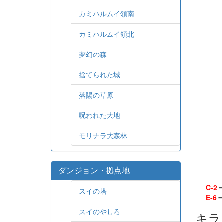
カミハルムイ領南
カミハルムイ領北
夢幻の森
捨てられた城
落陽の草原
呪われた大地
モリナラ大森林
ダンジョン・拠点地
C-2
スイの塔
E-6
スイのやしろ
キラ