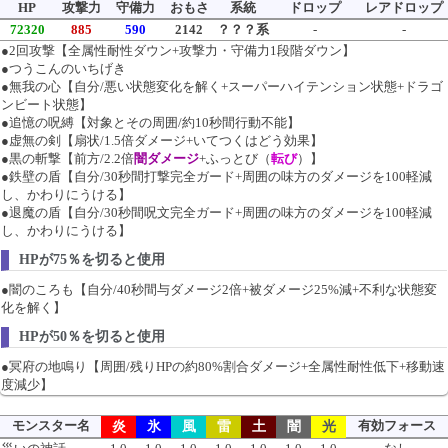
HP
攻撃力
守備力
おもさ
系統
ドロップ
レアドロップ
72320
885
590
2142
？？？系
-
-
●2回攻撃【全属性耐性ダウン+攻撃力・守備力1段階ダウン】
●つうこんのいちげき
●無我の心【自分/悪い状態変化を解く+スーパーハイテンション状態+ドラゴ
ンビート状態】
●追憶の呪縛【対象とその周囲/約10秒間行動不能】
●虚無の剣【扇状/1.5倍ダメージ+いてつくはどう効果】
●黒の斬撃【前方/2.2倍
闇ダメージ
+ふっとび（
転び
）】
●鉄壁の盾【自分/30秒間打撃完全ガード+周囲の味方のダメージを100軽減
し、かわりにうける】
●退魔の盾【自分/30秒間呪文完全ガード+周囲の味方のダメージを100軽減
し、かわりにうける】
HPが75％を切ると使用
●闇のころも【自分/40秒間与ダメージ2倍+被ダメージ25%減+不利な状態変
化を解く】
HPが50％を切ると使用
●冥府の地鳴り【周囲/残りHPの約80%割合ダメージ+全属性耐性低下+移動速
度減少】
モンスター名
有効フォース
炎
氷
風
雷
土
闇
光