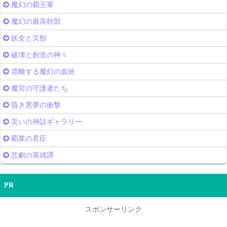
魔幻の覇王軍
魔幻の最高幹部
妖女と災獣
破壊と創造の神々
背離する魔幻の血統
魔宮の守護者たち
昏き悪夢の衝撃
災いの神話ギャラリー
覇業の君臣
悲劇の英雄譚
PR
スポンサーリンク