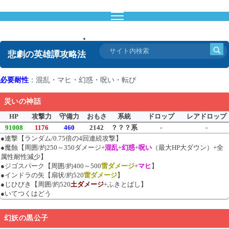
ドラクエ10攻略通信
悲劇の英雄譚攻略法
必要耐性
：混乱・マヒ・幻惑・呪い・転び
災いの神話
HP
攻撃力
守備力
おもさ
系統
ドロップ
レアドロップ
91008
1176
460
2142
？？？系
-
-
●連撃【ランダム/0.75倍の4回連続攻撃】
●魔蝕【周囲/約250～350ダメージ+
混乱
+
幻惑
+
呪い
（最大HP大ダウン）+全
属性耐性減少】
●ジゴスパーク【周囲/約400～500
雷ダメージ
+
マヒ
】
●インドラの矢【扇状/約520
雷ダメージ
】
●じひびき【周囲/約520
土ダメージ
+ふきとばし】
●いてつくはどう
幻妖の黒公子