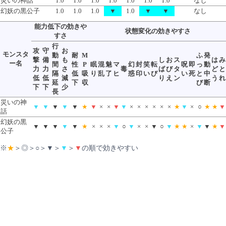
災いの神話
1.0
1.0
1.0
1.0
1.0
1.0
1.0
なし
幻妖の黒公子
1.0
1.0
1.0
▼
1.0
▼
▼
なし
能力低下の効きや
状態変化の効きやすさ
すさ
行
攻
守
お
モンスタ
動
耐
M
ふ
発
撃
備
も
し
お
ス
は
み
ー名
間
性
P
眠
混
魅
マ
幻
封
笑
転
呪
即
っ
動
力
力
さ
毒
ば
び
タ
ど
と
隔
低
吸
り
乱
了
ヒ
惑
印
い
び
い
死
と
中
低
低
減
り
え
ン
う
れ
延
下
収
び
断
下
下
少
長
災いの神
▼
▼
▼
▼
▼
★
▼
×
×
▼
▼
×
×
×
×
×
×
★
▼
×
○
★
★
▼
話
幻妖の黒
▼
▼
▼
▼
▼
★
×
×
×
▼
○
▼
×
×
▼
○
▼
★
★
×
▼
▼
★
▼
公子
※
★
＞◎＞○＞▼＞
▼
＞
▼
の順で効きやすい