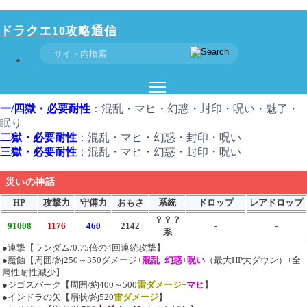
ドラクエ10攻略通信
災厄神話ギャラリー攻略法
一/四獄・必要耐性
：混乱・マヒ・幻惑・封印・呪い・魅了・
眠り
二獄・必要耐性
：混乱・マヒ・幻惑・封印・呪い
三獄・必要耐性
：混乱・マヒ・幻惑・封印・呪い
災いの神話
HP
攻撃力
守備力
おもさ
系統
ドロップ
レアドロップ
？？？
91008
1176
460
2142
-
-
系
●連撃【ランダム/0.75倍の4回連続攻撃】
●魔蝕【周囲/約250～350ダメージ+
混乱
+
幻惑
+
呪い
（最大HP大ダウン）+全
属性耐性減少】
●ジゴスパーク【周囲/約400～500
雷ダメージ
+
マヒ
】
●インドラの矢【扇状/約520
雷ダメージ
】