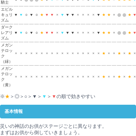
騎士
エビル
キュリ
▼
▼
○
▼
○
★
▼
▼
×
▼
▼
▼
×
×
×
×
▼
★
★
×
◎
◎
★
ズム
ダーク
レアリ
▼
▼
○
▼
○
★
▼
▼
×
▼
▼
▼
×
×
×
×
▼
★
★
×
◎
◎
★
ズム
メガン
テロッ
×
×
×
×
×
×
×
×
×
×
×
×
×
×
×
×
×
★
×
×
★
×
★
×
ク
（緑）
メガン
テロッ
×
×
×
×
×
×
×
×
×
×
×
×
×
×
×
×
×
★
×
×
★
×
★
×
ク
（黄）
※
★
＞◎＞○＞▼＞
▼
＞
▼
の順で効きやすい
基本情報
災いの神話のお供がステージごとに異なります。
まずはお供から倒していきましょう。