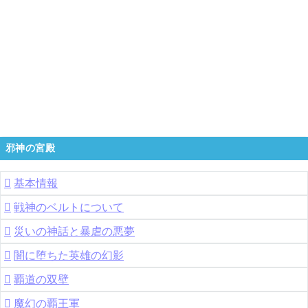
邪神の宮殿
基本情報
戦神のベルトについて
災いの神話と暴虐の悪夢
闇に堕ちた英雄の幻影
覇道の双壁
魔幻の覇王軍