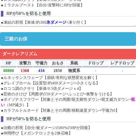
●ミラクルブースト【自分/攻撃時にHPが回復】
HPが50%を切ると使用
●凍結の邪視【単体/約300
氷ダメージ
+凍り付く】
三獄のお供
ダークレアリズム
HP
攻撃力
守備力
おもさ
系統
ドロップ
レアドロップ
88800
1368
434
2850
物質系
-
-
●ルネッサンスウェーブ【扇状/有利な状態変化を解く】
●グレイブホール【設置型/約400ダメージ+小さくなる】
●ロココ調のクサリ【単体/0.5倍ダメージｘ4】
●芸術のさけび【周囲/約550ダメージ+ふっとび+衝撃をうける】
●ポイゾナスフラワー【対象とその周囲/呪文耐性ダウン+呪文威力ダウン+
呪
い
（MP減少）】
●カラフルトルネード【対象とその周囲/移動速度ダウン+守備力0】
HPが50%を切ると使用
●治癒の邪視【自分/被ダメージの80%のHPが回復】
●仲間呼び【メガンテロックを2体召喚】