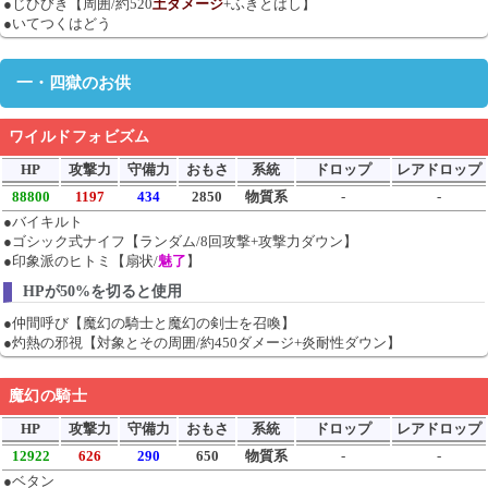
●じひびき【周囲/約520
土ダメージ
+ふきとばし】
●いてつくはどう
一・四獄のお供
ワイルドフォビズム
HP
攻撃力
守備力
おもさ
系統
ドロップ
レアドロップ
88800
1197
434
2850
物質系
-
-
●バイキルト
●ゴシック式ナイフ【ランダム/8回攻撃+攻撃力ダウン】
●印象派のヒトミ【扇状/
魅了
】
HPが50%を切ると使用
●仲間呼び【魔幻の騎士と魔幻の剣士を召喚】
●灼熱の邪視【対象とその周囲/約450ダメージ+炎耐性ダウン】
魔幻の騎士
HP
攻撃力
守備力
おもさ
系統
ドロップ
レアドロップ
12922
626
290
650
物質系
-
-
●ベタン