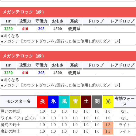
メガンテロック（緑）
HP
攻撃力
守備力
おもさ
系統
ドロップ
レアドロップ
3250
410
205
4500
物質系
-
-
●固くなる
●メガンテ【カウントダウンを2回行った後に使用し約680ダメージ】
メガンテロック（緑）
HP
攻撃力
守備力
おもさ
系統
ドロップ
レアドロップ
3250
410
205
4500
物質系
-
-
●固くなる
●メガンテ【カウントダウンを2回行った後に使用し約680ダメージ】
有効フォー
炎
氷
風
雷
土
闇
光
モンスター名
ス
災いの神話
1.0
1.0
1.0
1.0
1.0
1.0
1.0
なし
ワイルドフォビズム
1.0
1.0
1.0
1.0
1.0
1.0
1.0
なし
魔幻の剣士
1.0
1.0
1.0
1.0
1.0
1.0
1.3
ライト
魔幻の騎士
1.0
1.0
1.0
1.0
1.0
1.0
1.3
ライト