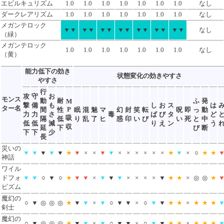
エビルキュリズム
1.0
1.0
1.0
1.0
1.0
1.0
1.0
なし
ダークレアリズム
1.0
1.0
1.0
1.0
1.0
1.0
1.0
なし
メガンテロック
▼▼
▼▼
▼▼
▼▼
▼▼
▼▼
▼▼
なし
（緑）
メガンテロック
1.0
1.0
1.0
1.0
1.0
1.0
1.0
なし
（黄）
能力低下の効き
状態変化の効きやすさ
やすさ
行
攻
守
お
モンス
動
耐
ふ
発
M
撃
備
も
し
お
ス
は
ター名
P
間
性
眠
混
魅
マ
幻
封
笑
転
呪
即
っ
動
力
力
さ
毒
ば
び
タ
ど
吸
隔
低
り
乱
了
ヒ
惑
印
い
び
い
死
と
中
低
低
減
り
え
ン
う
収
延
下
び
断
下
下
少
長
災いの
▼
▼
▼
▼
▼
★
▼
×
×
▼
▼
×
×
×
×
×
×
★
▼
×
○
★
★
神話
ワイル
ドフォ
▼
▼
○
▼
○
★
▼
▼
×
▼
▼
▼
×
×
×
×
▼
★
★
×
◎
◎
★
ビズム
魔幻の
○
▼
◎
◎
◎
★
▼
▼
×
▼
○
▼
▼
×
○
▼
▼
★
★
×
★
★
★
剣士
魔幻の
○
▼
◎
◎
◎
★
▼
▼
×
▼
○
▼
▼
×
○
▼
▼
★
★
×
★
★
★