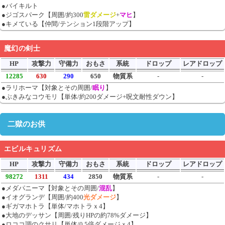
●バイキルト
●ジゴスパーク【周囲/約300
雷ダメージ
+
マヒ
】
●キメている【仲間/テンション1段階アップ】
魔幻の剣士
HP
攻撃力
守備力
おもさ
系統
ドロップ
レアドロップ
12285
630
290
650
物質系
-
-
●ラリホーマ【対象とその周囲/
眠り
】
●ぶきみなコウモリ【単体/約200ダメージ+呪文耐性ダウン】
二獄のお供
エビルキュリズム
HP
攻撃力
守備力
おもさ
系統
ドロップ
レアドロップ
98272
1311
434
2850
物質系
-
-
●メダパニーマ【対象とその周囲/
混乱
】
●イオグランデ【周囲/約400
光ダメージ
】
●ギガマホトラ【単体/マホトラｘ4】
●大地のデッサン【周囲/残りHPの約78%ダメージ】
●ロココ調のクサリ【単体/0.5倍ダメージｘ4】