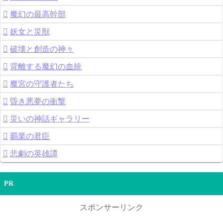
魔幻の最高幹部
妖女と災獣
破壊と創造の神々
背離する魔幻の血統
魔宮の守護者たち
昏き悪夢の衝撃
災いの神話ギャラリー
覇業の君臣
悲劇の英雄譚
PR
スポンサーリンク