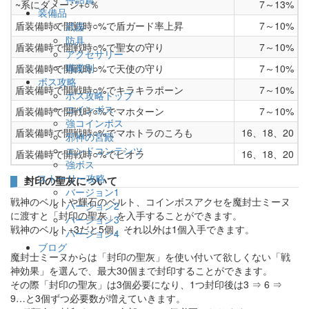
~系にダメージ+○％
7～13%
装備品
盾装備時で開戦時○%で盾ガード率上昇
7～10%
武器
防具
盾装備時で開戦時○%で聖女の守り
7～10%
アクセサリー
職業別
盾装備時で開戦時○%で天使の守り
7～10%
ボス攻略
盾装備時で開戦時○%でキラキラポーン
7～10%
ボス攻略トップ
コインボス
盾装備時で開戦時○%でマホターン
7～10%
強コインボス
盾装備時で開戦時○%でマホトラのころも
16、18、20
邪神の宮殿
エンドコンテンツ
盾装備時で開戦時○%でピオラ
16、18、20
強ボス
ストーリー攻略
封印の聖灰について
バージョン1
戦神のベルトや輝石のベルト、コインボスアクセを魔封士ミーヌ
バージョン2
に渡すと「封印の聖灰」を入手することができます。
バージョン3
戦神のベルト+3だと5個、それ以外は1個入手できます。
バージョン4
ブログ
魔封士ミーヌからは「封印の聖灰」を使い付いて欲しくない「戦
神効果」を選んで、最大30個まで封印することができます。
その際「封印の聖灰」は3個必要になり、1つ封印後は3 ⇒ 6 ⇒
9…と3個ずつ必要数が増えていきます。