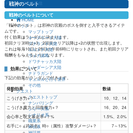
ドラクエ10攻略通信
戦神のベルト
戦神のベルトについて
HOME
「戦神のベルト」は邪神の宮殿のボスを倒すと入手できるアイテ
マップ
ムです。
マップトップ
付く効果はランダムに決まります。
オーグリード大陸
初回クリア時は+3、2回目クリア以降は+2の状態で出現します。
プクランド大陸
これは毎月10日と25日の午前6時にリセットされ、また初回クリア
エルトナ大陸
報酬をもらえるようになります。
ウェナ諸島
ドワチャッカ大陸
レンダーシア大陸
効果について
ナドラガンド
下記の効果がランダムで付きます。
キュルルと行く世界
その他
発動効果
数値
クエスト
クエストトップ
こうげき力+？
10、12、14
ナンバリング
こうげき魔力と回復魔力+？
16、20、24
シリーズ系
シナリオ系
会心率と呪文暴走率+？%
1.5%、2.0%
職業系
右手に○（武器名）時○（属性）攻撃ダメージ+？
7～13%
外伝系
神話篇