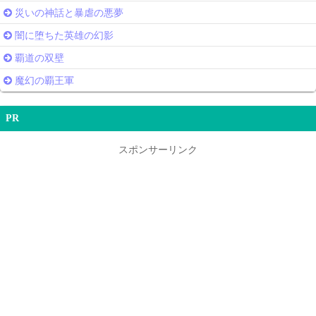
災いの神話と暴虐の悪夢
闇に堕ちた英雄の幻影
覇道の双壁
魔幻の覇王軍
PR
スポンサーリンク