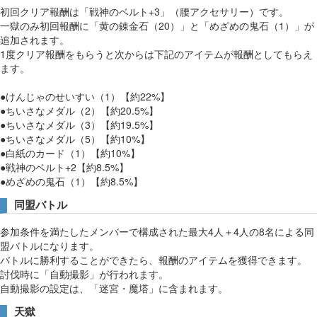
初回クリア報酬は「戦神のベルト+3」（腰アクセサリー）です。
一獄のみ初回報酬に「黄の錬金石（20）」と「めざめの鬼石（1）」が
追加されます。
1度クリア報酬をもらうと次からは下記のアイテムが報酬としてもらえ
ます。
●けんじゃのせいすい（1）【約22%】
●ちいさなメダル（2）【約20.5%】
●ちいさなメダル（3）【約19.5%】
●ちいさなメダル（5）【約10%】
●白紙のカード（1）【約10%】
●戦神のベルト+2【約8.5%】
●めざめの鬼石（1）【約8.5%】
同盟バトル
参加条件を満たしたメンバーで構成された最大4人＋4人の8名による同
盟バトルになります。
バトルに勝利することができたら、報酬のアイテムを獲得できます。
討伐時に「自動撮影」が行われます。
自動撮影の設定は、「迷宮・魔塔」に含まれます。
天獄