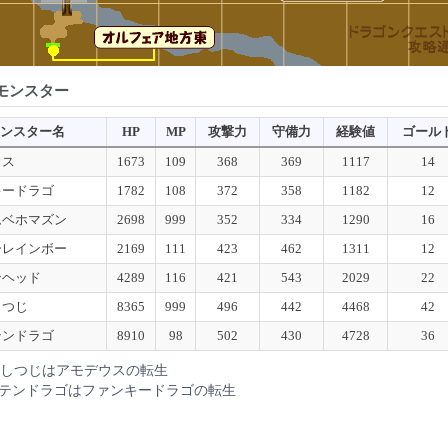
モンスター
ンスター名
HP
MP
攻撃力
守備力
経験値
ゴール
ウス
1673
109
368
369
1117
14
キードラゴ
1782
108
372
358
1182
12
ムベホマズン
2698
999
352
334
1290
16
ーレインボー
2169
111
423
462
1311
12
ンヘッド
4289
116
421
543
2029
22
しつじ
8365
999
496
442
4468
42
テンドラゴ
8910
98
502
430
4728
36
しつじはアモデウスの転生
テンドラゴはファンキードラゴの転生