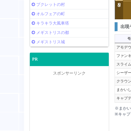
プクレットの村
オルフェアの町
キラキラ大風車塔
出現
メギストリスの都
モ
メギストリス城
アモデ
ファン
PR
スライ
シーザ
スポンサーリンク
クラウ
まかい
キャプ
※まかい
※キャプ