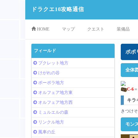
ドラクエ10攻略通信
HOME
マップ
クエスト
装備品
フィールド
ポポ
プクレット地方
全体
けがれの谷
ポーポラ地方
C-6
＝
オルフェア地方東
キラ
オルフェア地方西
きつけ
ミュルエルの森
リンクル地方
モン
風車の丘