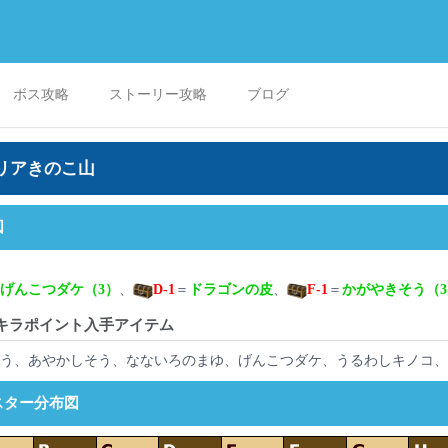
ボス攻略
ストーリー攻略
ブログ
リアきのこ山
図
げんこつダケ（3）
、
D-1
＝
ドラゴンの皮
、
F-1
＝
かがやきそう（3
キラポイント入手アイテム
そう、あやかしそう、なないろのまゆ、げんこつダケ、うるわしキノコ、
スター分布図