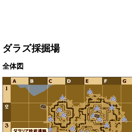
ダラズ採掘場
全体図