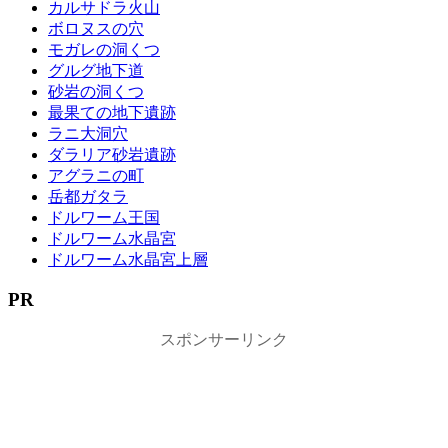
カルサドラ火山
ボロヌスの穴
モガレの洞くつ
グルグ地下道
砂岩の洞くつ
最果ての地下遺跡
ラニ大洞穴
ダラリア砂岩遺跡
アグラニの町
岳都ガタラ
ドルワーム王国
ドルワーム水晶宮
ドルワーム水晶宮上層
PR
スポンサーリンク