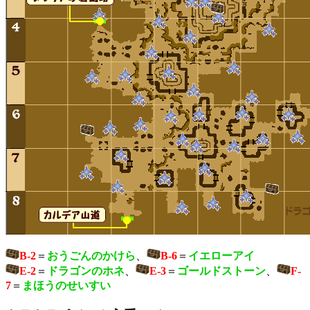
B-2
＝
おうごんのかけら
、
B-6
＝
イエローアイ
E-2
＝
ドラゴンのホネ
、
E-3
＝
ゴールドストーン
、
F-
7
＝
まほうのせいすい