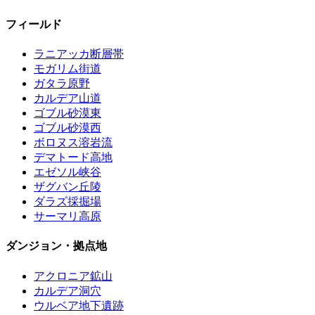
フィールド
ラニアッカ断層帯
モガリム街道
ガタラ原野
カルデア山道
ゴブル砂漠東
ゴブル砂漠西
ボロヌス溶岩流
デマトード高地
エゼソル峡谷
ザグバン丘陵
ダラズ採掘場
サーマリ高原
ダンジョン・拠点地
アクロニア鉱山
カルデア洞穴
ウルベア地下遺跡