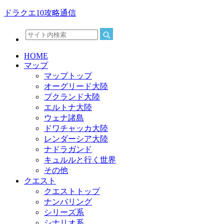
ドラクエ10攻略通信
HOME
マップ
マップトップ
オーグリード大陸
プクランド大陸
エルトナ大陸
ウェナ諸島
ドワチャッカ大陸
レンダーシア大陸
ナドラガンド
キュルルと行く世界
その他
クエスト
クエストトップ
ナンバリング
シリーズ系
シナリオ系