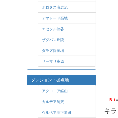
ボロヌス溶岩流
デマトード高地
エゼソル峡谷
ザグバン丘陵
ダラズ採掘場
サーマリ高原
ダンジョン・拠点地
アクロニア鉱山
B-1
カルデア洞穴
キラ
ウルベア地下遺跡