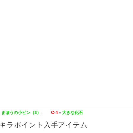
＝
まほうの小ビン（3）
、
C-4
＝
大きな化石
キラポイント入手アイテム