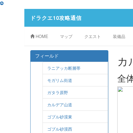
ドラクエ10攻略通信
HOME
マップ
クエスト
装備品
フィールド
カ
ラニアッカ断層帯
全
モガリム街道
ガタラ原野
カルデア山道
ゴブル砂漠東
ゴブル砂漠西