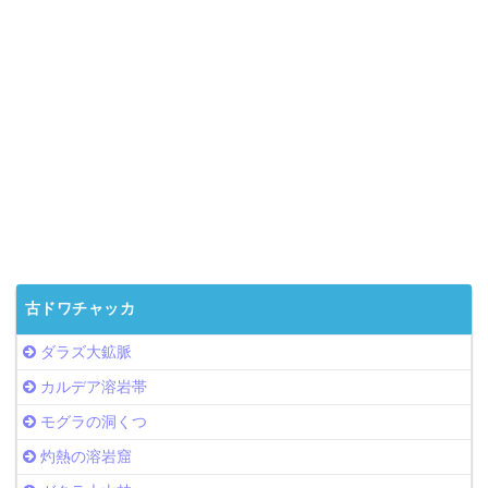
古ドワチャッカ
ダラズ大鉱脈
カルデア溶岩帯
モグラの洞くつ
灼熱の溶岩窟