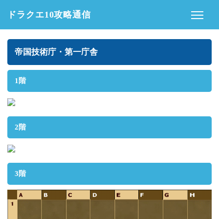
ドラクエ10攻略通信
帝国技術庁・第一庁舎
1階
2階
3階