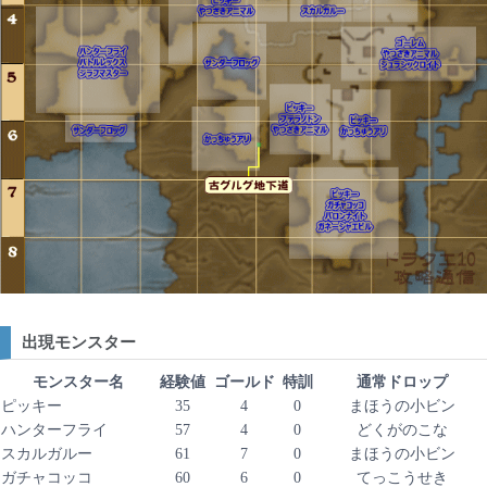
出現モンスター
モンスター名
経験値
ゴールド
特訓
通常ドロップ
ピッキー
35
4
0
まほうの小ビン
ハンターフライ
57
4
0
どくがのこな
スカルガルー
61
7
0
まほうの小ビン
ガチャコッコ
60
6
0
てっこうせき