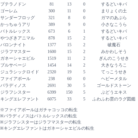
プテラノドン
81
13
0
するどいキバ
ゴーレム
300
11
0
まりょくの土
サンダーフロッグ
321
8
0
ガマのあぶら
かっちゅうアリ
389
9
0
小さなこうら
バトルレックス
673
6
1
するどいキバ
やつざきアニマル
878
15
2
するどいキバ
バロンナイト
1377
15
2
破魔石
ジラフマスター
1600
15
2
みかわしそう
ガネーシャエビル
1519
11
2
ぎんのこうせき
ブルサベージ
1454
14
2
大きなうろこ
ジュラシックロイド
2320
19
5
てっこうせき
ファイアボール
238
60
0
ヘビーメタル
パラディノス
2691
30
5
ゴールドストーン
ジラフシスター
6399
150
5
ぶどうエキス
キングエレファント
6075
33
5
ふわふわ雲のラグ図鑑
※ファイアボールはガチャコッコの転生
※パラディノスはバトルレックスの転生
※ジラフシスターはジラフマスターの転生
※キングエレファントはガネーシャエビルの転生