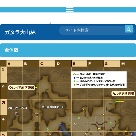
ドラクエ10攻略通信
ガタラ大山林
全体図