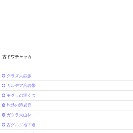
古ドワチャッカ
ダラズ大鉱脈
カルデア溶岩帯
モグラの洞くつ
灼熱の溶岩窟
ガタラ大山林
古グルグ地下道