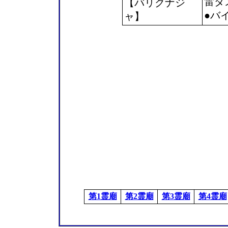
雷ダ
【バリクナジ
●バ
ャ】
第1霊廟
第2霊廟
第3霊廟
第4霊廟