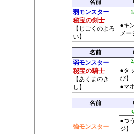
名前
弱モンスター
1
秘宝の剣士
●キ
【じごくのよろ
メー
い】
名前
2
弱モンスター
●タ
秘宝の騎士
び】
【あくまのき
●マ
し】
名前
3
●つ
強モンスター
ジ】