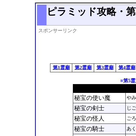
ピラミッド攻略・第5霊
スポンサーリンク
第1霊廟
第2霊廟
第3霊廟
第4霊廟
■
第5
モンスター名
秘宝の使い魔
や
秘宝の剣士
じ
秘宝の怪人
ご
秘宝の騎士
あ