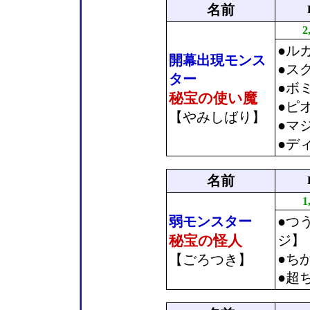
名前
2
●ル
開幕出現モンス
●ス
ター
●ボ
秘宝の使い魔
●ピ
【やみしばり】
●マ
●デ
名前
1
弱モンスター
●つ
秘宝の怪人
ジ】
●ち
【ごろつき】
●超