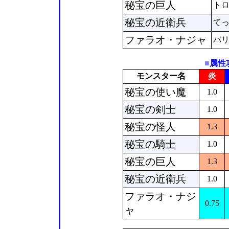
秘宝の巨人
ト
秘宝の近衛兵
て
ファラオ・ナジャ
バ
■
属性
モンスター名
炎
秘宝の使い魔
1.0
秘宝の剣士
1.0
秘宝の怪人
1.3
秘宝の騎士
1.0
秘宝の巨人
1.3
秘宝の近衛兵
1.0
ファラオ・ナジ
0.75
ャ