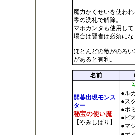
魔力かくせいを使われ
零の洗礼で解除。
マホカンタも使用して
場合は賢者は必須にな
ほとんどの敵がのろい
があると有利。
名前
2
●ル
開幕出現モンス
●ス
ター
●ボ
秘宝の使い魔
●ピ
【やみしばり】
●マ
●デ