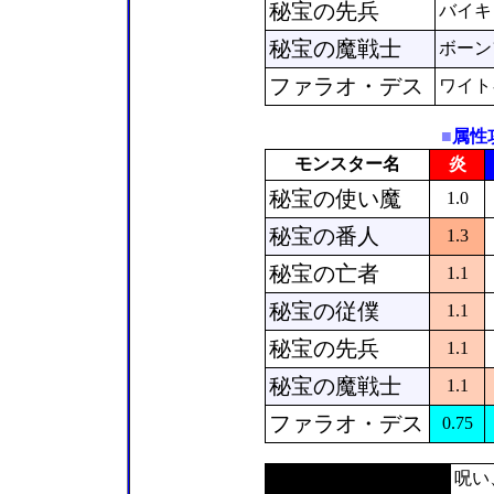
秘宝の先兵
バイキ
秘宝の魔戦士
ボーン
ファラオ・デス
ワイト
■
属性
モンスター名
炎
秘宝の使い魔
1.0
秘宝の番人
1.3
秘宝の亡者
1.1
秘宝の従僕
1.1
秘宝の先兵
1.1
秘宝の魔戦士
1.1
ファラオ・デス
0.75
あったらいい耐性
呪い