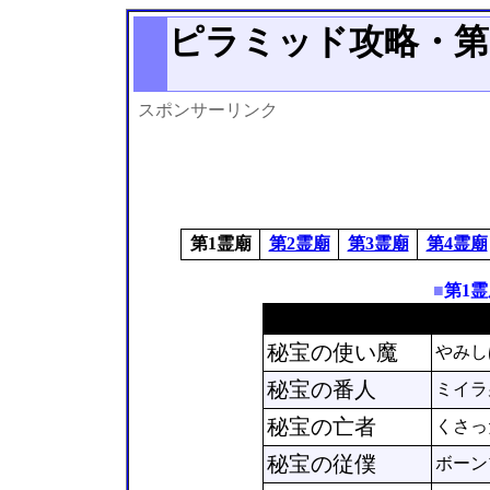
ピラミッド攻略・第1霊
スポンサーリンク
第1霊廟
第2霊廟
第3霊廟
第4霊廟
■
第1
モンスター名
秘宝の使い魔
やみし
秘宝の番人
ミイラ
秘宝の亡者
くさっ
秘宝の従僕
ボーン