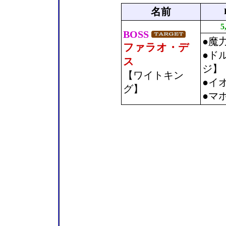
名前
5
BOSS
●魔
ファラオ・デ
●ド
ス
ジ】
【ワイトキン
●イ
グ】
●マ