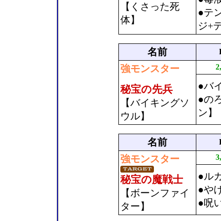
【くさった死
●テ
体】
ジ+
名前
2
強モンスター
●バ
秘宝の先兵
●の
【バイキングソ
ン】
ウル】
名前
3
強モンスター
●ル
秘宝の魔戦士
●や
【ボーンファイ
●呪
ター】