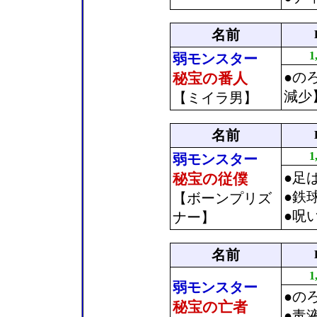
名前
1
弱モンスター
●の
秘宝の番人
減少
【ミイラ男】
名前
1
弱モンスター
●足
秘宝の従僕
●鉄
【ボーンプリズ
●呪
ナー】
名前
1
弱モンスター
●の
秘宝の亡者
●毒