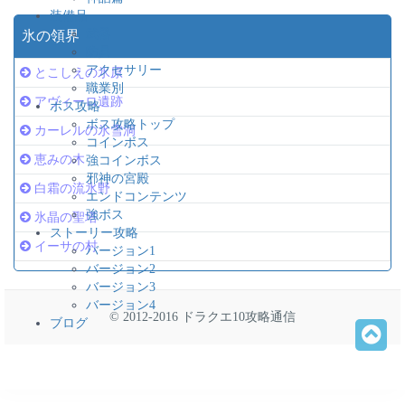
装備品
武器
氷の領界
防具
アクセサリー
とこしえの氷原
職業別
アヴィーロ遺跡
ボス攻略
ボス攻略トップ
カーレルの氷雪洞
コインボス
恵みの木
強コインボス
邪神の宮殿
白霜の流氷野
エンドコンテンツ
強ボス
氷晶の聖塔
ストーリー攻略
イーサの村
バージョン1
バージョン2
バージョン3
バージョン4
© 2012-2016 ドラクエ10攻略通信
ブログ