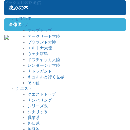
ドラクエ10攻略通信
恵みの木
HOME
全体図
マップ
マップトップ
オーグリード大陸
プクランド大陸
エルトナ大陸
ウェナ諸島
ドワチャッカ大陸
レンダーシア大陸
ナドラガンド
キュルルと行く世界
その他
クエスト
クエストトップ
ナンバリング
シリーズ系
シナリオ系
職業系
外伝系
神話篇