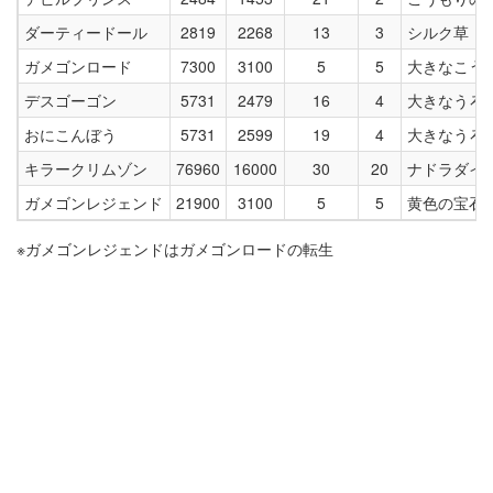
ダーティードール
2819
2268
13
3
シルク草
ガメゴンロード
7300
3100
5
5
大きなこう
デスゴーゴン
5731
2479
16
4
大きなうろ
おにこんぼう
5731
2599
19
4
大きなうろ
キラークリムゾン
76960
16000
30
20
ナドラダイ
ガメゴンレジェンド
21900
3100
5
5
黄色の宝石
※ガメゴンレジェンドはガメゴンロードの転生