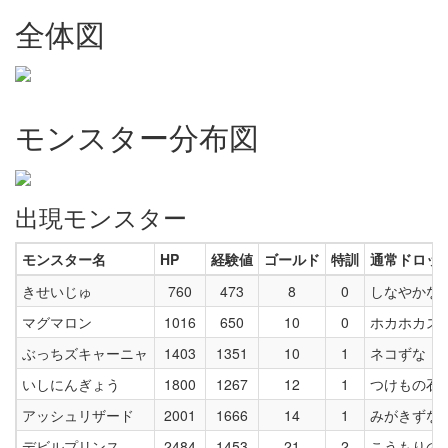
全体図
モンスター分布図
出現モンスター
モンスター名
HP
経験値
ゴールド
特訓
通常ドロッ
きせいじゅ
760
473
8
0
しなやかな
マグマロン
1016
650
10
0
ホカホカス
ぶっちズキャーニャ
1403
1351
10
1
ネコずな
いしにんぎょう
1800
1267
12
1
つけもの石
アッシュリザード
2001
1666
14
1
みがきずな
デビルプリンス
2484
1453
21
2
こうもりの