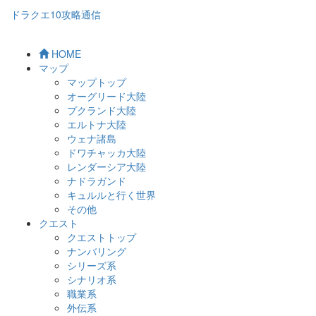
ドラクエ10攻略通信
HOME
マップ
マップトップ
オーグリード大陸
プクランド大陸
エルトナ大陸
ウェナ諸島
ドワチャッカ大陸
レンダーシア大陸
ナドラガンド
キュルルと行く世界
その他
クエスト
クエストトップ
ナンバリング
シリーズ系
シナリオ系
職業系
外伝系