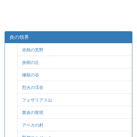
炎の領界
赤熱の荒野
炎樹の丘
煉獄の谷
烈火の渓谷
フェザリアス山
業炎の聖塔
アペカの村