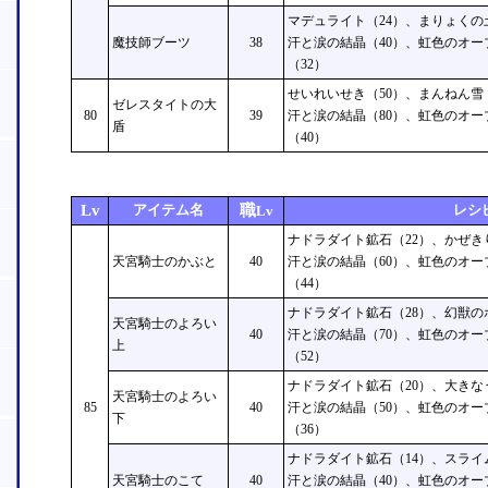
マデュライト（24）、まりょくの
魔技師ブーツ
38
汗と涙の結晶（40）、虹色のオー
（32）
せいれいせき（50）、まんねん雪
ゼレスタイトの大
80
39
汗と涙の結晶（80）、虹色のオー
盾
（40）
Lv
アイテム名
職
レシ
Lv
ナドラダイト鉱石（22）、かぜき
天宮騎士のかぶと
40
汗と涙の結晶（60）、虹色のオー
（44）
ナドラダイト鉱石（28）、幻獣の
天宮騎士のよろい
40
汗と涙の結晶（70）、虹色のオー
上
（52）
ナドラダイト鉱石（20）、大きな
天宮騎士のよろい
85
40
汗と涙の結晶（50）、虹色のオー
下
（36）
ナドラダイト鉱石（14）、スライ
天宮騎士のこて
40
汗と涙の結晶（40）、虹色のオー