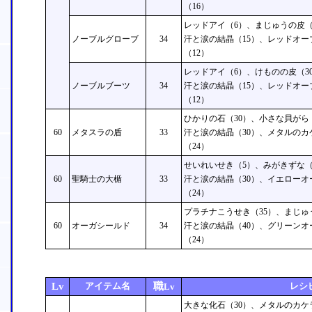
（16）
レッドアイ（6）、まじゅうの皮（
ノーブルグローブ
34
汗と涙の結晶（15）、レッドオー
（12）
レッドアイ（6）、けものの皮（3
ノーブルブーツ
34
汗と涙の結晶（15）、レッドオー
（12）
ひかりの石（30）、小さな貝がら
60
メタスラの盾
33
汗と涙の結晶（30）、メタルのカ
（24）
せいれいせき（5）、みがきずな（
60
聖騎士の大楯
33
汗と涙の結晶（30）、イエローオ
（24）
プラチナこうせき（35）、まじゅ
60
オーガシールド
34
汗と涙の結晶（40）、グリーンオ
（24）
Lv
アイテム名
職
レシ
Lv
大きな化石（30）、メタルのカケ