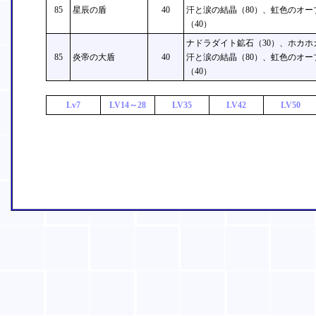
85
星辰の盾
40
汗と涙の結晶（80）、虹色のオー
（40）
ナドラダイト鉱石（30）、ホカホ
85
炎帝の大盾
40
汗と涙の結晶（80）、虹色のオー
（40）
Lv7
LV14～28
LV35
LV42
LV50