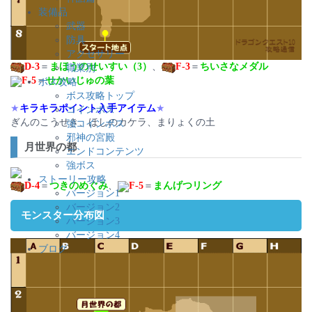
装備品
武器
防具
アクセサリー
D-3
＝
まほうのせいすい（3）
、
F-3
＝
ちいさなメダル
職業別
F-5
＝
せかいじゅの葉
ボス攻略
ボス攻略トップ
★
キラキラポイント入手アイテム
★
コインボス
ぎんのこうせき、ほしのカケラ、まりょくの土
強コインボス
邪神の宮殿
月世界の都
エンドコンテンツ
強ボス
ストーリー攻略
D-4
＝
つきのめぐみ
、
F-5
＝
まんげつリング
バージョン1
バージョン2
モンスター分布図
バージョン3
バージョン4
ブログ