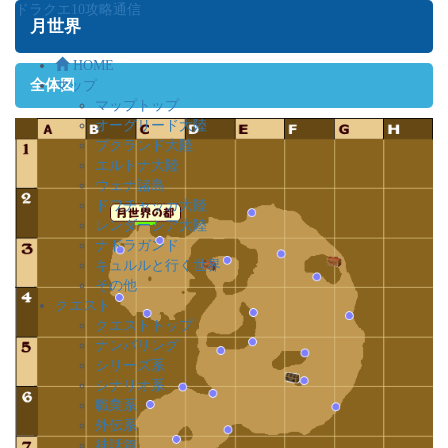
ドラクエ10攻略通信
月世界
HOME
全体図
マップ
マップトップ
オーグリード大陸
プクランド大陸
エルトナ大陸
ウェナ諸島
ドワチャッカ大陸
レンダーシア大陸
ナドラガンド
キュルルと行く世界
その他
クエスト
クエストトップ
ナンバリング
シリーズ系
シナリオ系
職業系
外伝系
神話篇