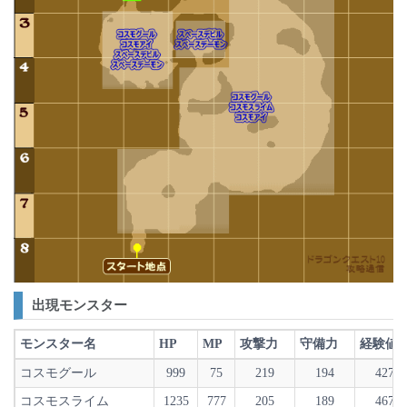
出現モンスター
モンスター名
HP
MP
攻撃力
守備力
経験値
コスモグール
999
75
219
194
427
コスモスライム
1235
777
205
189
467