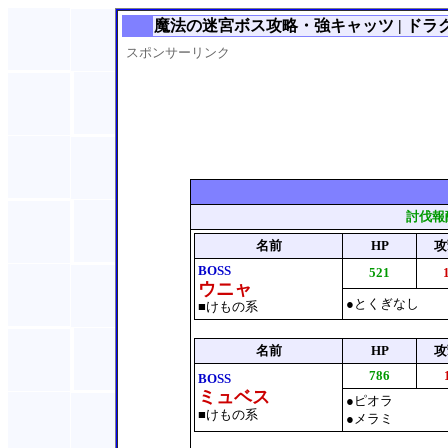
魔法の迷宮ボス攻略・強キャッツ | ドラク
スポンサーリンク
討伐報
名前
HP
攻
BOSS
521
ウニャ
●とくぎなし
■けもの系
名前
HP
攻
786
BOSS
ミュベス
●ピオラ
■けもの系
●メラミ