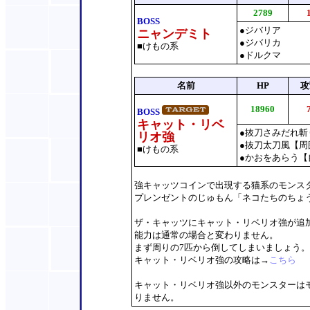
2789
BOSS
●ジバリア
ニャンデミト
●ジバリカ
■けもの系
●ドルクマ
名前
HP
攻
18960
BOSS
キャット・リベ
●抜刀さみだれ斬
リオ強
●抜刀太刀風【周
■けもの系
●かおをあらう【
強キャッツコインで出現する猫系のモンス
プレンゼントのじゅもん「ネコたちのちょうせん
ザ・キャッツにキャット・リベリオ強が追
能力は通常の場合と変わりません。
まず周りの7匹から倒してしまいましょう。
キャット・リベリオ強の攻略は→
こちら
キャット・リベリオ強以外のモンスターは
りません。