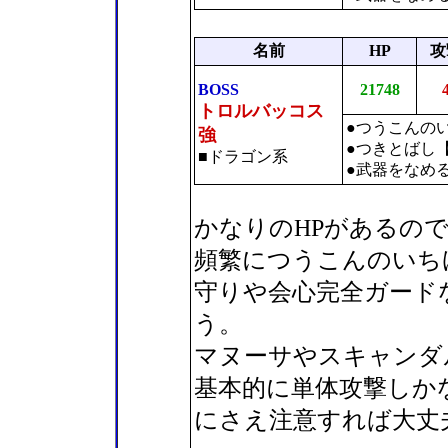
名前
HP
攻
BOSS
21748
トロルバッコス
●つうこんの
強
●つきとばし
■ドラゴン系
●武器をなめ
かなりのHPがあるの
頻繁につうこんのいち
守りや会心完全ガード
う。
マヌーサやスキャンダ
基本的に単体攻撃しか
にさえ注意すれば大丈